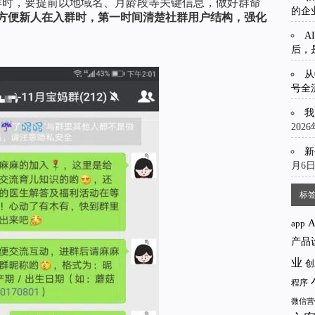
群时，要提前以地域名、月龄段等关键信息，做好群命
的企
方便新人在入群时，第一时间清楚社群用户结构，强化
A
后，
从
号全
我
202
新
月6
标
app
产品
业
创
程序
微信营