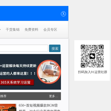
X
干货集锦
免费资料
会员专区
扫码加入91运营社群
周推荐
更多…
650+首短视频爆款BGM音