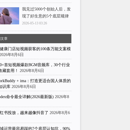
我见过5000个创始人后，发
现了好生意的5个底层规律
2026-05-13 03:26
期文章
健康门店短视频获客的100条万能文案模
2026年8月6日
50+首短视频爆款BGM音频库，30个行业
收藏套用！
2026年8月6日
orkBuddy + ima：打造更适合国人体质的
知识库
2026年8月6日
odex命令最全详解(2026最新版)
2026年8
日
红书投放，越来越像抖音了
2026年8月6
域运营最容易踩的7个底层认知坑，90%