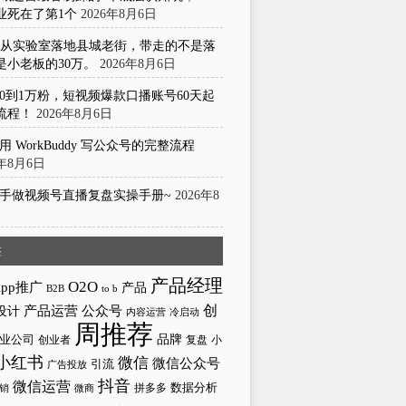
业死在了第1个
2026年8月6日
I从实验室落地县城老街，带走的不是落
是小老板的30万。
2026年8月6日
0到1万粉，短视频爆款口播账号60天起
流程！
2026年8月6日
用 WorkBuddy 写公众号的完整流程
6年8月6日
手做视频号直播复盘实操手册~
2026年8
日
签
产品经理
O2O
App推广
产品
to b
B2B
产品运营
创
公众号
设计
内容运营
冷启动
周推荐
业公司
品牌
创业者
小
复盘
小红书
微信
微信公众号
引流
广告投放
抖音
微信运营
拼多多
数据分析
微商
销