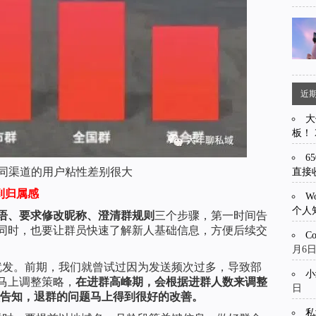
近
大
板！
6
同渠道的用户粘性差别很大
直接
到归属感
W
个人
语、要求修改昵称、澄清群规则
三个步骤，第一时间告
同时，也要让群员快速了解新人基础信息，方便后续交
C
月6
就发。前期，我们就曾试过因为发送频次过多，导致部
小
马上调整策略，
在进群高峰期，会根据进群人数来调整
日
一次告知，退群的问题马上得到很好的改善。
私