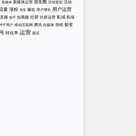
案
新媒体运营
朋友圈
活动策划
活动
新媒体
涨粉
用户运营
流量
爆款
用户增长
淘宝
社群
私域
直播
短视频
私域
社群运营
知乎
裂变
腾讯
营销
自媒体
种子用户
移动互联网
运营
号
转化率
面试