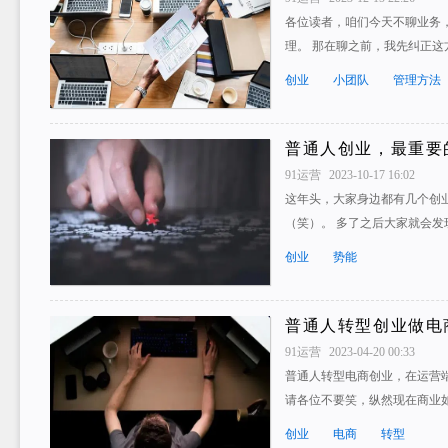
各位读者，咱们今天不聊业务
理。 那在聊之前，我先纠正这
创业
小团队
管理方法
普通人创业，最重要
91运营
2023-10-17 16:02
这年头，大家身边都有几个创
（笑）。 多了之后大家就会发
创业
势能
普通人转型创业做电
91运营
2023-04-20 00:33
普通人转型电商创业，在运营端
请各位不要笑，纵然现在商业
创业
电商
转型