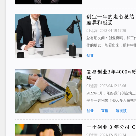
创业一年的走心总结
差异和感受
91运营
2023-04-19 17:26
总有朋友问：创业爽吗，和工
作的朋友，能看出来，眼神中
创业
复盘创业3年4000
略
91运营
2022-04-12 13:06
2022年3月，刚好我们创业满
平台一共积累了4000多万短视
创业
直播
短视频
一个创业 3 年公司 C
91运营
2021-12-15 19:34