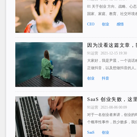
01 关于创业 方向、战略、心
国家、家庭、教育、社交环境
CEO
创业
感悟
因为没看这篇文章，
91运营
2021-12-15 19:30
大家好，我是尹晨，一个说话难
正做抖音，以及想做抖音的人。
创业
抖音
SaaS 创业失败，
91运营
2021-08-06 00:09
对于一名创业者来讲，创业的
个概率性事件，胜少败多，我
SaaS
创业