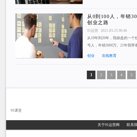
从0到100人，年销
创业之路
91运营
2021-03-25 00:46
从19年到20年，我操盘的一个
号人，年销3000万。21年我
创业
在线教育
1
2
3
4
5
91课堂
关于91运营网
联系