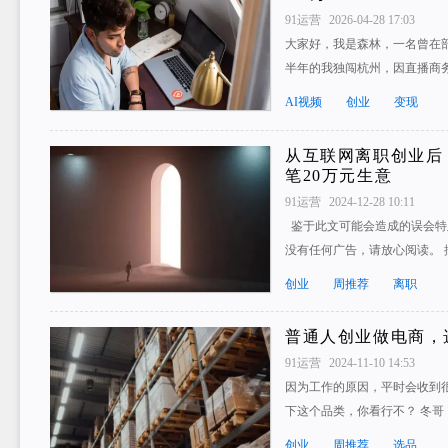
91运营
2026-04-28 17:03
大家好，我是森林，一名曾在部
半年的我独闯杭州，因直播商
AI视频
创业
变现
从互联网离职创业后
笔20万元生意
91运营
2024-12-28 10:11
鉴于此文可能会造成的误会特
没有任何广告，请放心阅读。 
创业
周推荐
离职
普通人创业做电商，
91运营
2024-11-10 14:53
因为工作的原因，平时会收到
下这个品类，你看行不？ 冬哥
创业
周推荐
选品