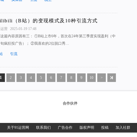
bilibili（B站）的变现模式及10种引流方式
1运营
2025-01-19 17:48
写这篇内容原因有三： ①B站上市6年，首次在24年第三季度实现盈利（中
下旬疯狂投广告）； ②我喜欢的2位脱口秀…
站
引流
1
2
3
4
5
6
7
8
9
10
>
合作伙伴
关于91运营网
联系我们
广告合作
版权声明
投稿
加入社群