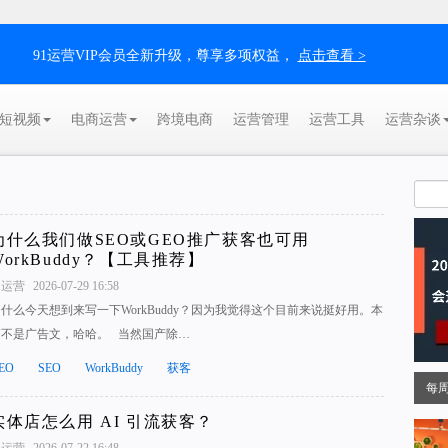
91运营VIP会员全新升级，尊享多项权益，
点击查看 >
短视频
电商运营
跨境电商
运营管理
运营工具
运营杂谈
为什么我们做SEO或GEO推广获客也可用
WorkBuddy？【工具推荐】
1运营
2026-07-29 16:58
什么今天想到来写一下WorkBuddy？因为我觉得这个目前来说挺好用。本
篇不是广告文，哈哈。 当然国产除…
EO
SEO
WorkBuddy
获客
每
实体店怎么用 AI 引流获客？
1运营
2026-07-22 16:48