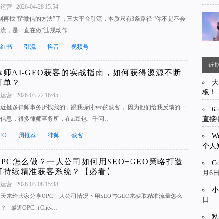
1运营
2026-04-28 15:54
别再找“留微信的方法”了：三大平台引流，本质只有3条路径 “你不是不会
引流，是一直在做“违规动作…
小红书
引流
抖音
视频号
近
律师AI-GEO获客的实战指南，如何获得源源不断
订单？
大
板！
1运营
2026-03-22 16:45
最近挺多律师事务所找我的，跟我探讨geo的获客， 因为他们给我反馈的一
6
直接
个信息，很多律师事务所，在ai豆包、千问…
EO
周推荐
律师
获客
W
个人
OPC怎么做？一人公司如何用SEO+GEO策略打造
C
可持续精准获客系统？【必看】
月6
1运营
2026-03-08 15:38
小
天来给大家分享OPC一人公司情况下用SEO与GEO来获取精准流量怎么
日
？ 最近OPC（One-…
私