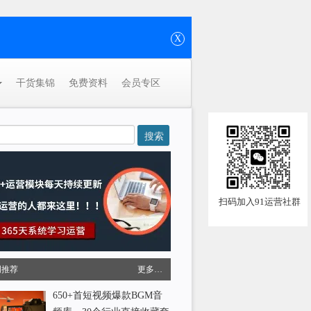
X
干货集锦
免费资料
会员专区
扫码加入91运营社群
周推荐
更多…
650+首短视频爆款BGM音