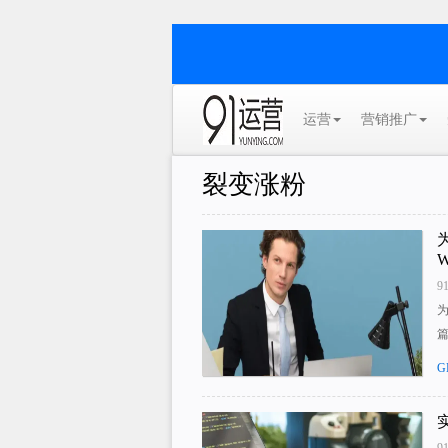
运营
营销推广
裂变涨粉
9
为
G
9