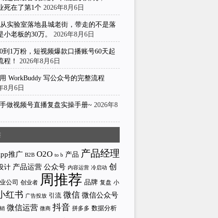
业死在了第1个
2026年8月6日
I从实验室落地县城老街，带走的不是落
是小老板的30万。
2026年8月6日
0到1万粉，短视频爆款口播账号60天起
流程！
2026年8月6日
用 WorkBuddy 写公众号的完整流程
6年8月6日
手做视频号直播复盘实操手册~
2026年8
日
签
产品经理
O2O
App推广
产品
to b
B2B
产品运营
创
公众号
设计
内容运营
冷启动
周推荐
业公司
品牌
创业者
小
复盘
小红书
微信
微信公众号
引流
广告投放
抖音
微信运营
拼多多
数据分析
微商
销