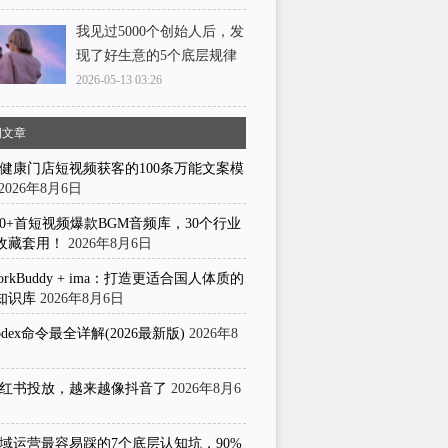
我见过5000个创始人后，发
现了好生意的5个底层规律
2026-05-13 03:26
期文章
健康门店短视频获客的100条万能文案模
2026年8月6日
50+首短视频爆款BGM音频库，30个行业
收藏套用！
2026年8月6日
orkBuddy + ima：打造更适合国人体质的
知识库
2026年8月6日
odex命令最全详解(2026最新版)
2026年8
日
红书投放，越来越像抖音了
2026年8月6
域运营最容易踩的7个底层认知坑，90%