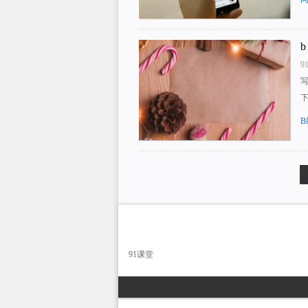
9
B
91课堂