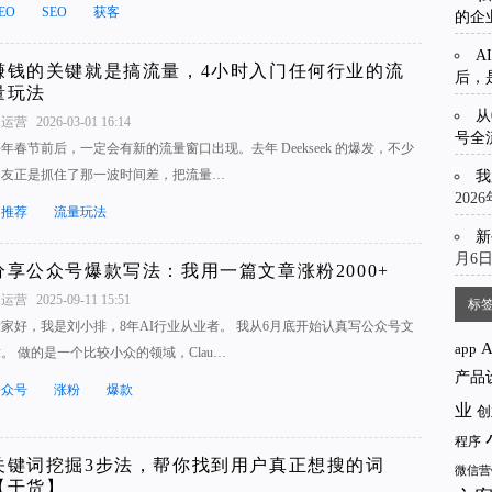
EO
SEO
获客
的企
A
赚钱的关键就是搞流量，4小时入门任何行业的流
后，
量玩法
从
1运营
2026-03-01 16:14
号全
年春节前后，一定会有新的流量窗口出现。去年 Deekseek 的爆发，不少
圈友正是抓住了那一波时间差，把流量…
我
202
周推荐
流量玩法
新
月6
分享公众号爆款写法：我用一篇文章涨粉2000+
1运营
2025-09-11 15:51
标
大家好，我是刘小排，8年AI行业从业者。 我从6月底开始认真写公众号文
app
。 做的是一个比较小众的领域，Clau…
产品
公众号
涨粉
爆款
业
创
程序
关键词挖掘3步法，帮你找到用户真正想搜的词
微信营
【干货】