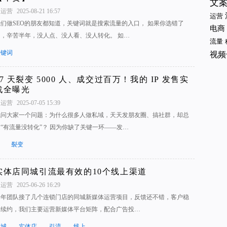
文
1运营
2025-08-21 16:57
运营
我们做SEO的朋友都知道，关键词就是搜索流量的入口， 如果你选错了
电商
词，辛苦半年，没人点、没人看、没人转化。 如…
流量
关键词
视频
17 天裂变 5000 人、成交过百万！我的 IP 发售实
战全曝光
1运营
2025-07-05 15:39
先问大家一个问题：为什么很多人做私域，天天发朋友圈、搞社群，却总
是“有流量没转化”？ 因为你缺了关键一环——发…
裂变
实体店同城引流最有效的10个线上渠道
1运营
2025-06-26 16:29
今年团队接了几个连锁门店的同城新媒体运营项目，反馈还不错，客户稳
定续约，我们主要运营新媒体平台矩阵，配合广告投…
同城
实体店
引流
线上