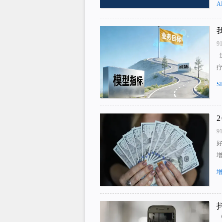
A
9
疗
S
9