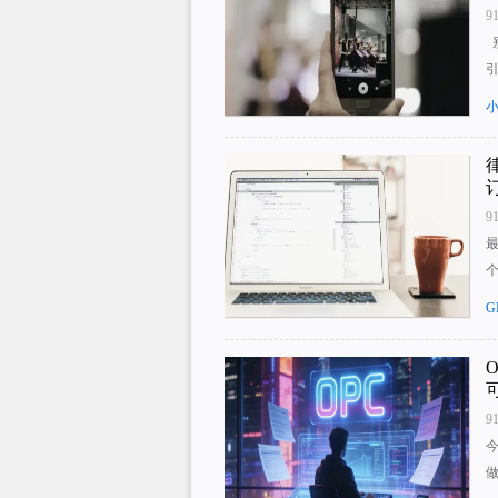
9
9
G
9
今
做