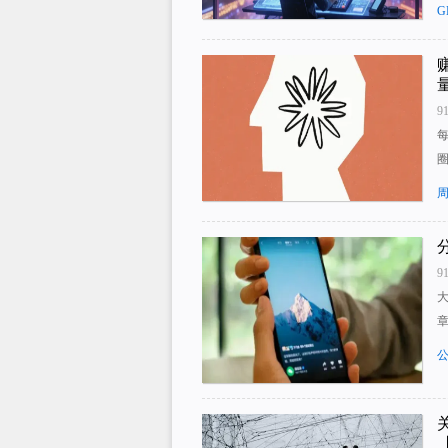
G
9
每
9
章