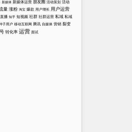
案
新媒体运营
朋友圈
活动策划
活动
新媒体
涨粉
用户运营
流量
爆款
用户增长
淘宝
社群
私域
直播
短视频
私域
社群运营
知乎
裂变
腾讯
营销
自媒体
种子用户
移动互联网
运营
号
转化率
面试