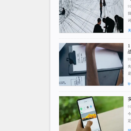
9
9
ip
9