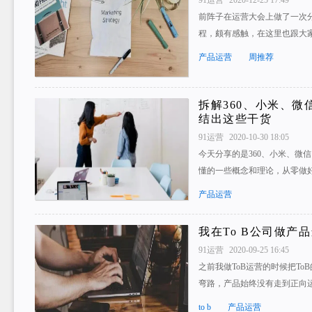
前阵子在运营大会上做了一次
程，颇有感触，在这里也跟大家
产品运营
周推荐
拆解360、小米、
结出这些干货
91运营
2020-10-30 18:05
今天分享的是360、小米、微
懂的一些概念和理论，从零做
产品运营
我在To B公司做产
91运营
2020-09-25 16:45
之前我做ToB运营的时候把To
弯路，产品始终没有走到正向
to b
产品运营