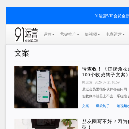
91运营VIP会员
运营
营销推广
短视频
电商运营
文案
请查收！《短视频收
100个收藏钩子文案
91运营
2026-07-21 10:59
最近会员里很多伙伴都在问同
但收藏率就是上不去，系统推
文案
爆款钩子
短视频
朋友圈写不好？因为
型！