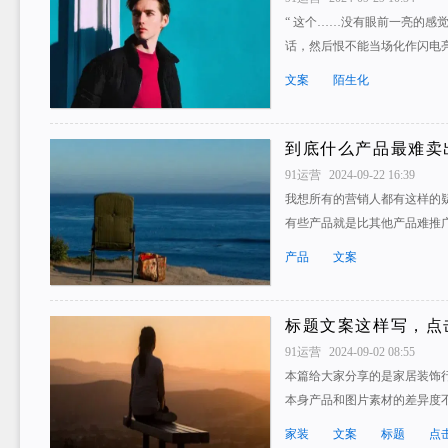
“ 这个……没有眼前一亮的感
话，然后恨不能当场化作闪电亮
文案
陌生化
到底什么产品最难卖
91运营
2024-09-22 16:39
我想所有的营销人都有这样的疑
有些产品就是比其他产品难推广
产品
文案
标题文案这样写，点
91运营
2024-09-02 08:55
本篇给大家分享的是家居装饰
本身产品和图片素材的差异度
家装
文案
标题
点