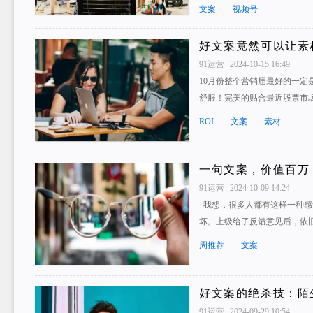
文案
视频号
好文案竟然可以让素材
91运营
2024-10-15 16:49
10月份整个营销届最好的一定
舒服！完美的贴合最近股票市
ROI
文案
素材
一句文案，价值百万
91运营
2024-10-09 14:24
我想，很多人都有这样一种感
坏。上级给了反馈意见后，依
周推荐
文案
好文案的绝杀技：陌
91运营
2024-09-29 10:54