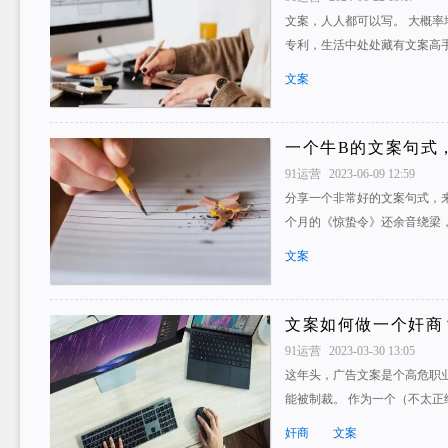
文案，人人都可以写。 大概
专利，生活中处处藏有文案高手
文案
一个牛B的文案句式
91运营
2023-06-09 12:59
分享一个非常好的文案句式，
个月的《惊蛰令》还余音绕梁
文案
文案如何做一个奸商
91运营
2023-03-30 13:05
这年头，广告文案是个高危职
能被制裁。 作为一个（不太正
奸商
文案