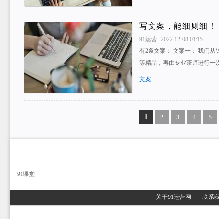
写文案，能细则细！
91运营
2022-12-08 01:15
有2条文案： 文案一： 我们
等精品，再由专业茶师进行一
文案
1
2
3
4
5
91课堂
关于91运营网
联系