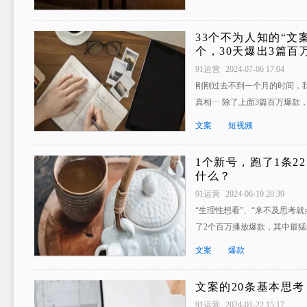
33个不为人知的“文
个，30天爆出3篇百
91运营
2024-07-06 17:04
刚刚过去不到一个月的时间，
真相··· 除了上面3篇百万爆
文案
短视频
1个新号，跑了1条2
什么？
91运营
2024-06-10 20:39
“生理性想看”、“来不及思考
了2个百万播放爆款，其中最猛
文案
爆款
文案的20条基本思考
91运营
2024-01-22 15:17