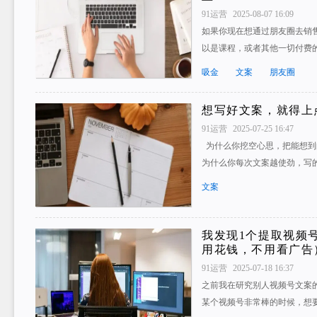
91运营
2025-08-07 16:09
如果你现在想通过朋友圈去销
以是课程，或者其他一切付费的东
吸金
文案
朋友圈
想写好文案，就得上
91运营
2025-07-25 16:47
为什么你挖空心思，把能想到
为什么你每次文案越使劲，写
文案
我发现1个提取视频
用花钱，不用看广告
91运营
2025-07-18 16:37
之前我在研究别人视频号文案的时
某个视频号非常棒的时候，想