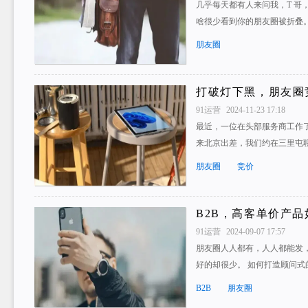
几乎每天都有人来问我，T 哥
啥很少看到你的朋友圈被折叠。
朋友圈
打破灯下黑，朋友圈
91运营
2024-11-23 17:18
最近，一位在头部服务商工作
来北京出差，我们约在三里屯聊
朋友圈
竞价
B2B，高客单价产
91运营
2024-09-07 17:57
朋友圈人人都有，人人都能发
好的却很少。 如何打造顾问式
B2B
朋友圈