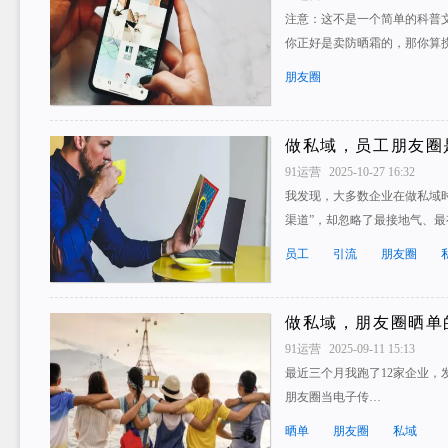
注意：这不是一个简单的科普
你正好是卖防晒霜的，那你算捞
朋友圈
做私域，员工朋友圈
91运营
2025-10-27 16:32
我发现，大多数企业在做私域时
渠道”，却忽略了最接地气、
员工
引流
朋友圈
做私域，朋友圈晒单
91运营
2025-09-11 15:13
最近三个月我跑了12家企业，
朋友圈当电子传…
晒单
朋友圈
私域