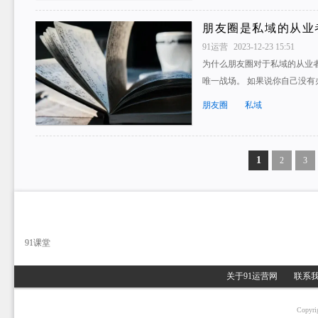
朋友圈是私域的从业
91运营
2023-12-23 15:51
为什么朋友圈对于私域的从业
唯一战场。 如果说你自己没有
朋友圈
私域
1
2
3
91课堂
关于91运营网
联系
Copyri