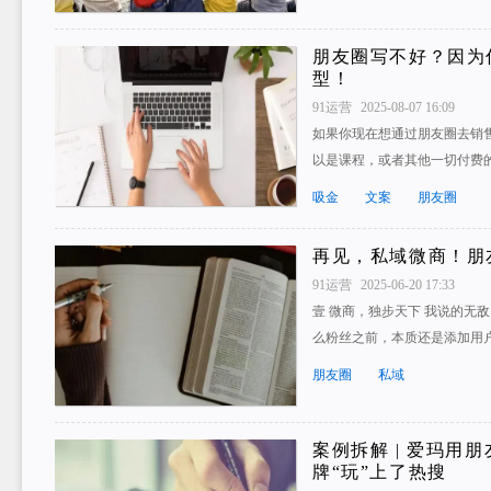
朋友圈写不好？因为
型！
91运营
2025-08-07 16:09
如果你现在想通过朋友圈去销
以是课程，或者其他一切付费的东
吸金
文案
朋友圈
再见，私域微商！朋
91运营
2025-06-20 17:33
壹 微商，独步天下 我说的无
么粉丝之前，本质还是添加用
朋友圈
私域
案例拆解 | 爱玛用
牌“玩”上了热搜