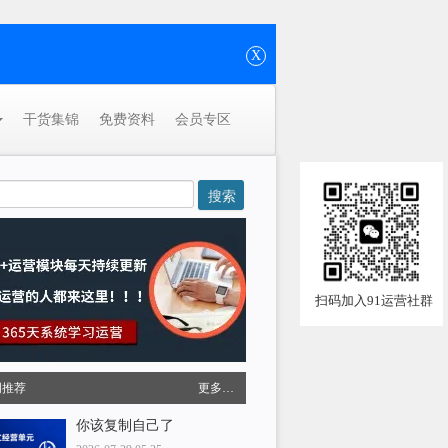
X
干货集锦
免费资料
会员专区
扫码加入91运营社群
周推荐
更多…
你该复制自己了