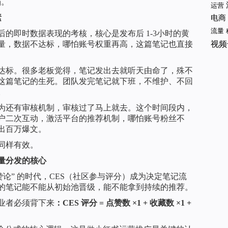
档。
运营
素
电商
流量
的即时数据表现的考核，核心是发布后 1-3小时的黄
视频
量，数据不达标，哪怕账号权重再高，这篇笔记也直接
达标。很多老板觉得，笔记发出去就听天由命了，殊不
这篇笔记的生死。团队发完笔记就下班，不维护、不回
。
为还有审核机制，审核过了马上就去。这个时间段内，
户二次互动，激活平台的推荐机制，哪怕账号粉丝不
出百万爆文。
同样有效。
量分发的核心
点赞论” 的时代，CES（社区参与评分）成为决定笔记流
的笔记能不能从初始池晋级，能不能拿到持续的推荐。
业者必须背下来
：CES 评分 = 点赞数 ×1 + 收藏数 ×1 +