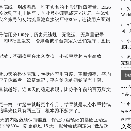
底线，别想着靠一堆不实名的小号矩阵薅流量。2026
为
控达到了史上最严，企业号必须完成蓝V认证、主体实
Wor
实名账号的初始流量池直接被压缩80%，连被用户看到
A
词，
号信用分100分，历史无违规、无搬运、无刷量记录，
、同IP批量发文，否则会被平台判定为营销矩阵，直接
小
复制
记录，基础权重会永久受损，不如重新起号更高效。
流
完整
近30天的整体表现，包括内容垂直度、更新频率、平均
标
定了你每发一篇新笔记，平台给你的初始曝光上限。
app
量就越好。近30天的稳定表现，比你半年前的百万爆文
产品
业
创
更一篇，忙起来就断更半个月，结果就是动态权重持续
始曝光也只有两三百，根本跑不起来了。
程序
30天的内容必须保持垂直，保证每篇笔记的基础互动达
微信营
文
降30%，断更超过 15 天，账号会被判定为 “低活跃