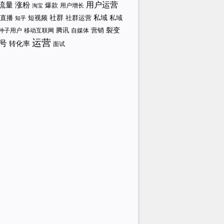
涨粉
用户运营
流量
爆款
用户增长
淘宝
社群
私域
直播
短视频
私域
社群运营
知乎
裂变
腾讯
营销
自媒体
种子用户
移动互联网
运营
号
转化率
面试