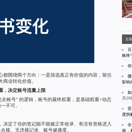
近
豆
账终
你
核心都围绕两个方向：一是筛选真正有价值的内容，留住
微
大商业转化价值。
影响
重，决定账号流量上限
如
月29
带飞全账号” 的逻辑，账号的最终权重，是基础权重+动态
缺一不可。
亚
度拆
，决定了你的笔记能不能被正常收录、有没有资格进入
全
名合规、无违规记录、账号健康度。
南，