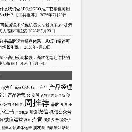
什么我们做SEO或GEO推广获客也可用
kBuddy？【工具推荐】
2026年7月29日
I写私域话术总像机器人？我改了3个提示
真人感瞬间拉满
2026年7月29日
红书品牌运营操盘体系：从0到1搭建可
的增长引擎！
2026年7月29日
量不高但变现极强：高转化笔记结构的
底层拆解！
2026年7月29日
签
产品经理
O2O
App推广
产品
to b
B2B
产品运营
创
公众号
设计
内容运营
冷启动
周推荐
业公司
品牌
创业者
小
复盘
小红书
微信
微信公众号
引流
广告投放
抖音
微信运营
拼多多
数据分析
微商
销
案
新媒体运营
朋友圈
活动策划
活动
新媒体