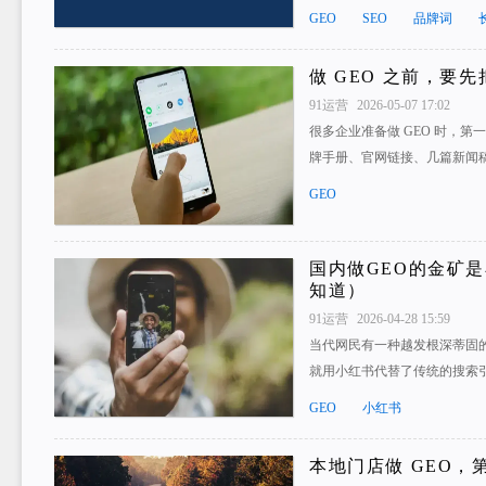
GEO
SEO
品牌词
做 GEO 之前，要
91运营
2026-05-07 17:02
很多企业准备做 GEO 时，
牌手册、官网链接、几篇新闻
GEO
国内做GEO的金矿是
知道）
91运营
2026-04-28 15:59
当代网民有一种越发根深蒂固的
就用小红书代替了传统的搜索
GEO
小红书
本地门店做 GEO