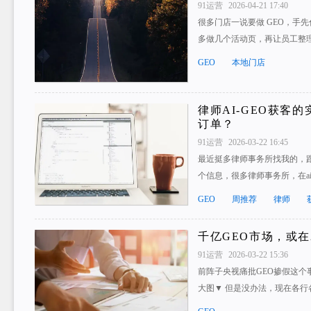
91运营
2026-04-21 17:40
很多门店一说要做 GEO，手
多做几个活动页，再让员工整
GEO
本地门店
律师AI-GEO获客
订单？
91运营
2026-03-22 16:45
最近挺多律师事务所找我的，跟
个信息，很多律师事务所，在a
GEO
周推荐
律师
千亿GEO市场，或在
91运营
2026-03-22 15:36
前阵子央视痛批GEO掺假这个
大图▼ 但是没办法，现在各行