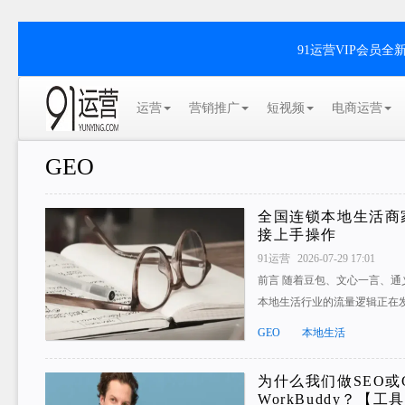
91运营VIP会员
运营
营销推广
短视频
电商运营
GEO
全国连锁本地生活商
接上手操作
91运营
2026-07-29 17:01
前言 随着豆包、文心一言、通
本地生活行业的流量逻辑正在
GEO
本地生活
为什么我们做SEO或
WorkBuddy？【工