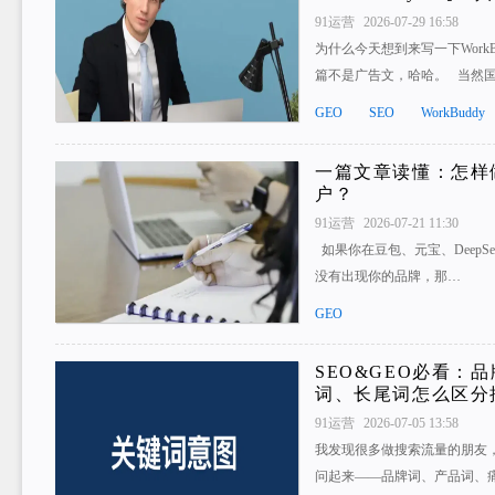
91运营
2026-07-29 16:58
为什么今天想到来写一下Work
篇不是广告文，哈哈。 当然
GEO
SEO
WorkBuddy
一篇文章读懂：怎样
户？
91运营
2026-07-21 11:30
如果你在豆包、元宝、DeepS
没有出现你的品牌，那…
GEO
SEO&GEO必看：
词、长尾词怎么区分
91运营
2026-07-05 13:58
我发现很多做搜索流量的朋友，
问起来——品牌词、产品词、