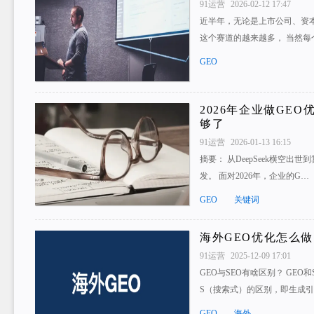
91运营
2026-02-12 17:47
近半年，无论是上市公司、资本
这个赛道的越来越多， 当然每
GEO
2026年企业做GE
够了
91运营
2026-01-13 16:15
摘要： 从DeepSeek横空出
发。 面对2026年，企业的G…
GEO
关键词
海外GEO优化怎么做
91运营
2025-12-09 17:01
GEO与SEO有啥区别？ GE
S（搜索式）的区别，即生成
GEO
海外