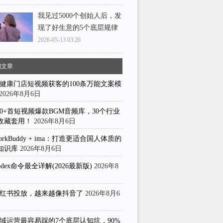
我见过5000个创始人后，发
现了好生意的5个底层规律
2026-05-13 03:26
期文章
健康门店短视频获客的100条万能文案模
2026年8月6日
50+首短视频爆款BGM音频库，30个行业
收藏套用！
2026年8月6日
orkBuddy + ima：打造更适合国人体质的
知识库
2026年8月6日
odex命令最全详解(2026最新版)
2026年8
日
红书投放，越来越像抖音了
2026年8月6
域运营最容易踩的7个底层认知坑，90%