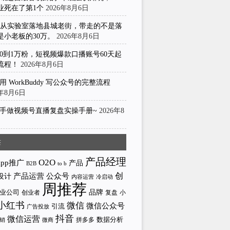
业死在了第1个
2026年8月6日
I从实验室落地县城老街，带走的不是落
是小老板的30万。
2026年8月6日
0到1万粉，短视频爆款口播账号60天起
流程！
2026年8月6日
用 WorkBuddy 写公众号的完整流程
6年8月6日
手做视频号直播复盘实操手册~
2026年8
日
签
产品经理
O2O
App推广
产品
to b
B2B
产品运营
创
公众号
设计
内容运营
冷启动
周推荐
业公司
品牌
创业者
小
复盘
小红书
微信
微信公众号
引流
广告投放
抖音
微信运营
拼多多
数据分析
微商
销