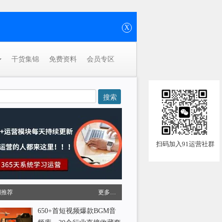
X
干货集锦
免费资料
会员专区
扫码加入91运营社群
周推荐
更多…
650+首短视频爆款BGM音