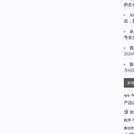
的企
A
后，
从
号全
我
202
新
月6
标
app
产品
业
创
程序
微信营