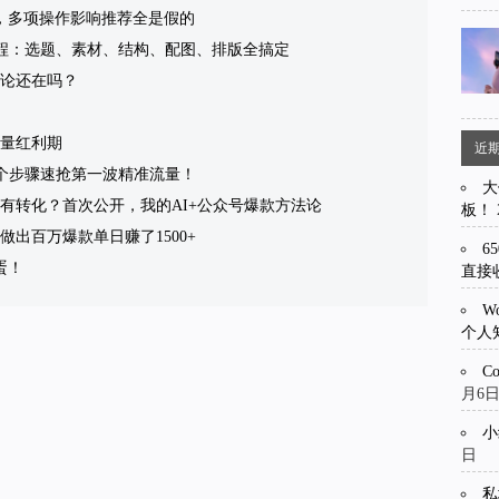
，多项操作影响推荐全是假的
流程：选题、素材、结构、配图、排版全搞定
论还在吗？
量红利期
近
4个步骤速抢第一波精准流量！
大
有转化？首次公开，我的AI+公众号爆款方法论
板！
出百万爆款单日赚了1500+
6
蛋！
直接
W
个人
C
月6
小
日
私