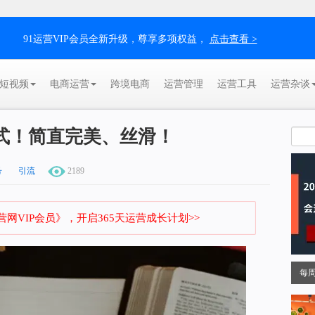
91运营VIP会员全新升级，尊享多项权益，
点击查看 >
短视频
电商运营
跨境电商
运营管理
运营工具
运营杂谈
式！简直完美、丝滑！
号
引流
2189
网VIP会员》，开启365天运营成长计划>>
每