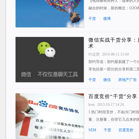
【电商圈有两种人：做事的人
融合的时候，新的概念：O2O
干货
微博
微信实战干货分享：
术
91运营
2014-08-11 11:04
契约导读：契约最新建了一个
享包括第一部分的分享和第二
干货
微信
房地产广告
百度竞价“干货”分享
kent
2013-10-17 14:24
1.热门时段竞价，不如冷门时段
量、注册量，你管它几点来的
SEM
干货
百度竞价