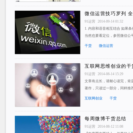
微信运营技巧罗列 
91运营
2014-09-14 01:32
1. 内容和语音相互结合 如
当然也要看定位，参照微信公号
干货
微信运营
互联网思维创业的干
91运营
2014-08-14 15:29
文章有点长，请耐心读完，肯
著作，只读过一部分，同样推荐
互联网创业
干货
每周微博干货总结
91运营
2014-08-12 11:08