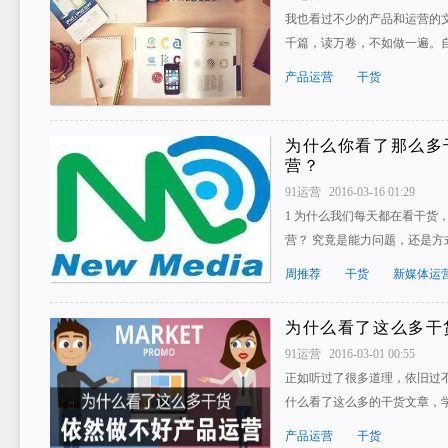
我也看过不少的产品和运营的
千篇，读万卷，不如做一遍。
产品运营
干货
为什么你看了那么多
营？
91运营
2016-03-16 01:29
1 为什么我们每天都在看干货
营？ 究竟是能力问题，还是方
周推荐
干货
新媒体运
为什么看了这么多干
91运营
2016-03-01 00:55
正如听过了很多道理，依旧过
什么看了这么多的干货文章，
产品运营
干货