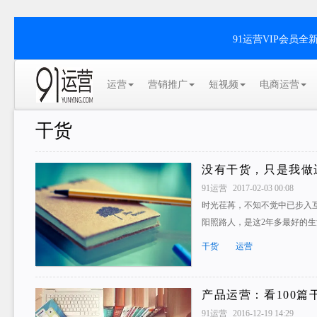
91运营VIP会员
运营
营销推广
短视频
电商运营
干货
没有干货，只是我做
91运营
2017-02-03 00:08
时光荏苒，不知不觉中已步入
阳照路人，是这2年多最好的
干货
运营
产品运营：看100篇
91运营
2016-12-19 14:29