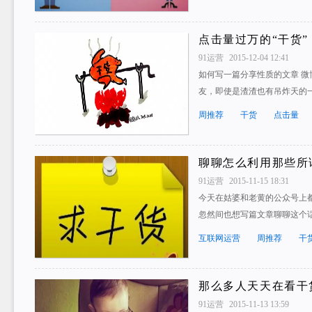
点击量过万的“干货
91运营
2015-12-04 12:41
如何写一篇分享性质的文章 
友，即使是渣渣也有吊炸天的一
周推荐
干货
点击量
聊聊怎么利用那些所
91运营
2015-11-15 18:31
今天在姑婆和老黄的公众号上
忽然间也想写篇文章聊聊这个
互联网运营
周推荐
干
那么多人天天在看干
91运营
2015-11-13 13:59