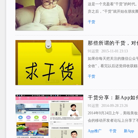
这是一个充盈着“干货”的时代
弃之后，“干货”就开始在朋友
干货
那些所谓的干货，对
91运营
2015-11-01 23:13
如果你每天把关注的微信公众
全收”，看完以后还觉得收获
干货
干货分享：新App如
91运营
2014-09-28 23:26
2014年9月24日上午，美啦
会的移动开发者论坛上分享了
App推广
干货
新App