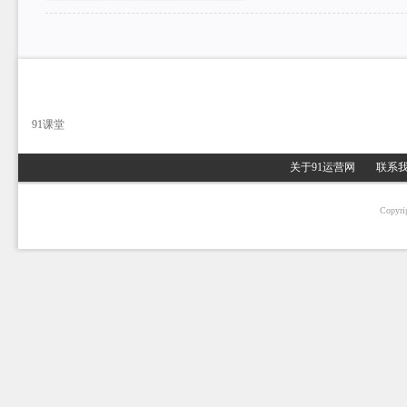
91课堂
关于91运营网
联系
Copyri