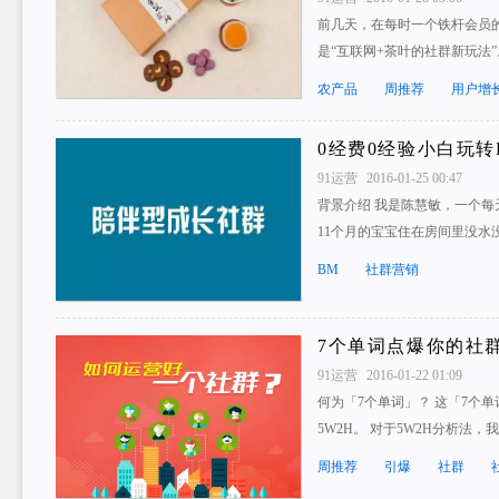
前几天，在每时一个铁杆会员的
是“互联网+茶叶的社群新玩法
农产品
周推荐
用户增
0经费0经验小白玩转
91运营
2016-01-25 00:47
背景介绍 我是陈慧敏，一个
11个月的宝宝住在房间里没水
BM
社群营销
7个单词点爆你的社
91运营
2016-01-22 01:09
何为「7个单词」？ 这「7个
5W2H。 对于5W2H分析法，
周推荐
引爆
社群