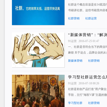
社群这个概念应该是在14底流
书籍讲社群。这些书籍里内容
社群营销
社群运营
“新媒体营销”：“解
91运营
2016-07-25 01:47
一、社群是否符合当下的商业
麻烦 关于这点，品牌企业的从
新媒体营销
社群营销
学习型社群运营怎么
91运营
2016-07-18 00:26
社群是初创产品打造“用户聚合
手段，主打“海医V课”主题的
学习型社群
社群营销