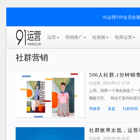
91运营VIP会员
运营
营销推广
短视频
电商运营
社群营销
500人社群,1分钟销
91运营
2018-09-11 12:20
上周，我帮一个朋友操盘了一
额破10万。 我迫不及待的进
周推荐
复盘
社群营销
社群效率太低，运营
91运营
2016-09-06 10:45