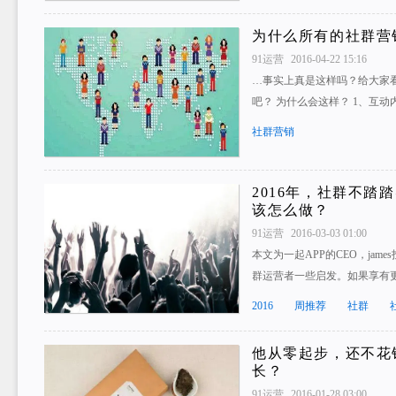
为什么所有的社群营
91运营
2016-04-22 15:16
…事实上真是这样吗？给大家
吧？ 为什么会这样？ 1、互
社群营销
2016年，社群不踏
该怎么做？
91运营
2016-03-03 01:00
本文为一起APP的CEO，ja
群运营者一些启发。如果享有
2016
周推荐
社群
他从零起步，还不花
长？
91运营
2016-01-28 03:00