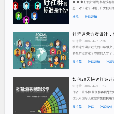
◆ ◆ ◆ 好的社群到底有没有
想，对于这个问题，广大的社
社群
社群营销
社群运营方案设计，
91运营
2016-04-27 02:38
社群这个词在过去的15年很火
聘社群运营这个职位的人才了
周推荐
社群营销
社群
如何20天快速打造超
91运营
2016-04-26 01:23
作者：董小博 曾任林客贝思
优贝乐国际儿童教育集团网络营
周推荐
社群
社群营销