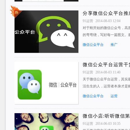
分享微信公众平台推
91运营
2014-08-03 12:04
对于刚开始的微信公众号，高
的弯弯绕，写好每一篇图文。
微信公众平台
推广
微信公众平台运营干
91运营
2014-08-03 11:40
关于微信公众平台运营，其实
活生生的人，运营者本身才是
微信公众平台
运营
微信小店:听听微信
91运营
2014-06-03 10:35