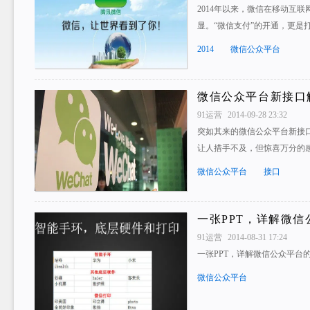
2014年以来，微信在移动互
显。“微信支付”的开通，更是
2014
微信公众平台
微信公众平台新接口
91运营
2014-09-28 23:32
突如其来的微信公众平台新接
让人措手不及，但惊喜万分的
微信公众平台
接口
一张PPT，详解微
91运营
2014-08-31 17:24
一张PPT，详解微信公众平台
微信公众平台