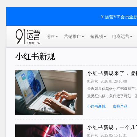
91运营VIP会员
运营
营销推广
短视频
电商运营
小红书新规
小红书新规来了，虚
91运营
2026-01-28 16:08
最近如果你是做小红书虚拟产
意见征集稿，条件近乎苛刻，
小红书新规
虚拟产品
小红书新规，一个几
91运营
2025-05-15 15:31