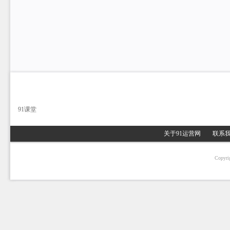
91课堂
关于91运营网
联系
Copyri