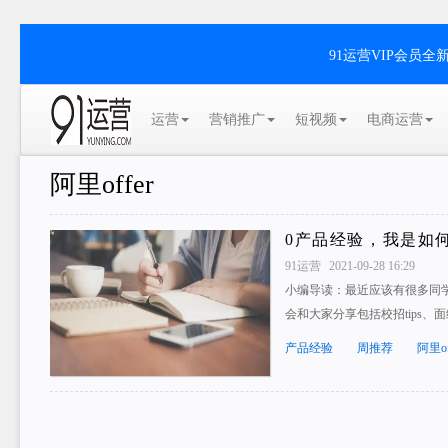
91运营VIP会员
运营
营销推广
短视频
电商运营
阿里offer
0产品经验，我是如何2
91运营
2021-09-28 16:29
小编导读：最近应该有很多同
会和大家分享包括校招tips、
产品经验
周推荐
阿里of