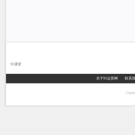
91课堂
关于91运营网
联系
Copyri