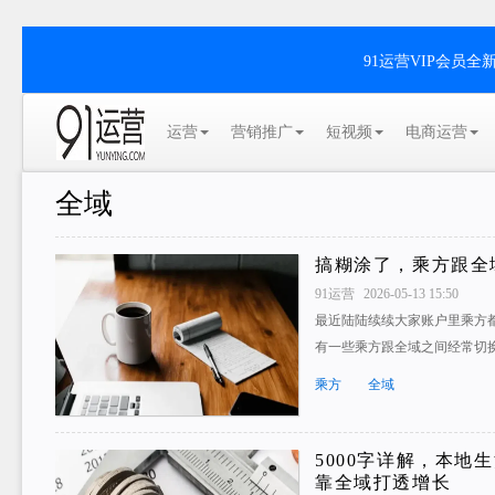
91运营VIP会员
运营
营销推广
短视频
电商运营
全域
搞糊涂了，乘方跟全
91运营
2026-05-13 15:50
最近陆陆续续大家账户里乘方
有一些乘方跟全域之间经常切
乘方
全域
5000字详解，本地
靠全域打透增长