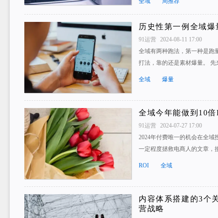
全域
周推荐
历史性第一例全域爆
91运营
2024-08-11 17:00
全域有两种跑法，第一种是跑
打法，靠的还是素材爆量。 先来
全域
爆量
全域今年能做到10倍
91运营
2024-07-27 17:00
2024年付费唯一的机会在全
一定程度拯救电商人的文章，
ROI
全域
内容体系搭建的3个
营战略