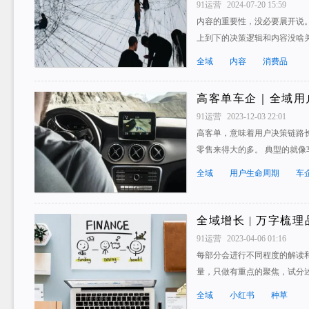
91运营
2024-07-20 15:59
内容的重要性，没必要展开说
上到下的决策逻辑和内容没啥
全域
内容
消费品
高客单车企｜全域用
91运营
2023-12-03 22:01
高客单，意味着用户决策链路
零售来得大的多。 典型的就像
全域
用户生命周期
车
全域增长 | 万字梳
91运营
2023-04-06 01:16
每部分会进行不同程度的解读
量，只做有重点的聚焦，试分述
全域
小红书
种草