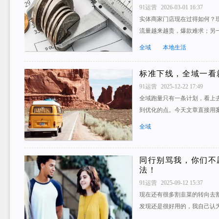
91运营
2026-03-01 16:37
实体商家门店现在过得如何？
流量越来越贵，爆款难求；另
全域
本地生活
标准下线，全域一看
91运营
2025-12-22 17:49
全域跑量只有一条计划，看上
到优化的点。今天文章直接用
全域
同行别骂我，你们不
法！
91运营
2025-09-12 15:37
现在还有很多割韭菜的转向去
发现还是很好用的，我自己认