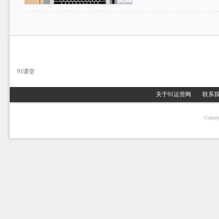
91课堂
关于91运营网
联系
Copyri