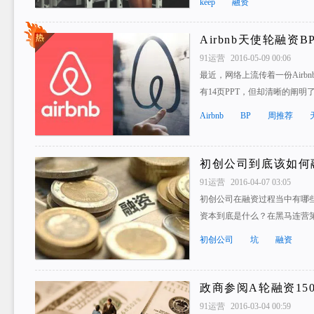
keep
融资
Airbnb天使轮融资B
91运营
2016-05-09 00:06
最近，网络上流传着一份Airbn
有14页PPT，但却清晰的阐明
Airbnb
BP
周推荐
初创公司到底该如何
91运营
2016-04-07 03:05
初创公司在融资过程当中有哪
资本到底是什么？在黑马连营
初创公司
坑
融资
政商参阅A轮融资15
91运营
2016-03-04 00:59