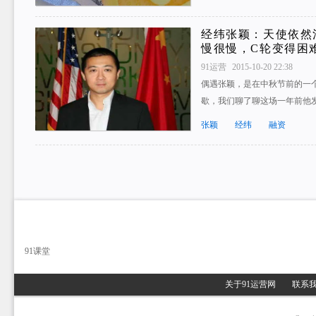
经纬张颖：天使依然
慢很慢，C轮变得困
91运营
2015-10-20 22:38
偶遇张颖，是在中秋节前的一
歇，我们聊了聊这场一年前他
张颖
经纬
融资
91课堂
关于91运营网
联系