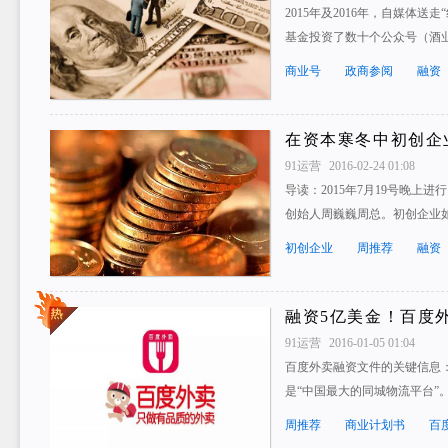
2015年及2016年，自媒体
基金投资了数十个公众号（酒
商业号
政商参阅
融资
在资本寒冬中初创企
91运营
2016-02-24 01:08
导读：2015年7月19号晚上
创始人周巍巍周总。初创企业
初创企业
周推荐
融资
融资5亿美金！百度
91运营
2016-01-05 01:04
百度外卖融资文件的关键信息：
是“中国最大的同城物流平台”
周推荐
商业计划书
百