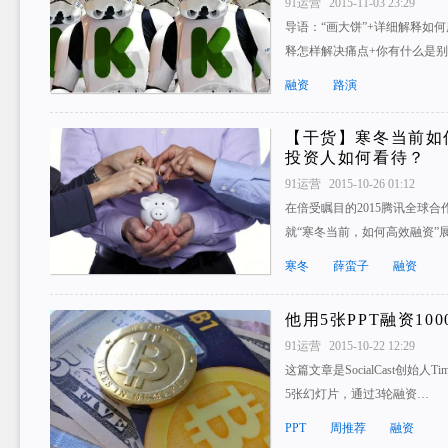
91运营
2015-11-03 23:29
导语：“画大饼”+详细解释如
释怎样解决痛点+你有什么是别
融资
路演
【干货】寒冬当前如
投资人如何看待？
91运营
2015-10-26 01:12
在倍受瞩目的2015腾讯全球
就“寒冬当前，如何高效融资”
寒冬
薛蛮子
融资
他用5张PPT融资10
91运营
2015-10-22 12:29
这篇文章是SocialCast创始
5张幻灯片，通过3轮融资…
PPT
周推荐
融资