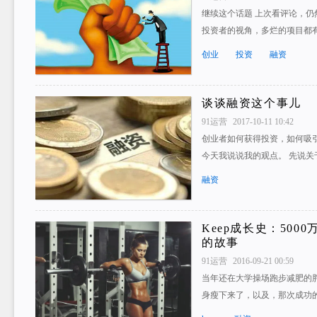
继续这个话题 上次看评论，仍
投资者的视角，多烂的项目都
创业
投资
融资
谈谈融资这个事儿
91运营
2017-10-11 10:42
创业者如何获得投资，如何吸
今天我说说我的观点。 先说关
融资
Keep成长史：50
的故事
91运营
2016-09-21 00:59
当年还在大学操场跑步减肥的
身瘦下来了，以及，那次成功