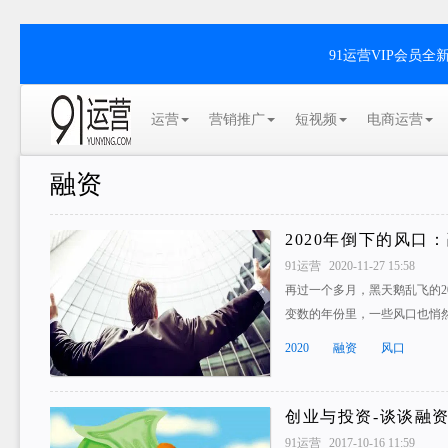
91运营VIP会员
运营
营销推广
短视频
电商运营
融资
2020年倒下的风口
91运营
2020-11-27 15:58
再过一个多月，黑天鹅乱飞的2
变数的年份里，一些风口也悄
2020
融资
风口
创业与投资-谈谈融
91运营
2017-10-16 11:59