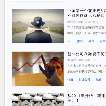
中国第一个获正规V
不对外微商运营秘籍
91运营
2015-12-23 00:10
2015年媒体打压微商非常厉
微商，他说不知道。很多小编
VC
微商
融资
运营
创业公司在融资不同
91运营
2015-11-09 03:18
在牛市，估值体系会往后移，
润的公司都获得了C轮、D轮，
估值
创业公司
融资
从2011年开始，我
美元！