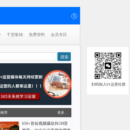
X
干货集锦
免费资料
会员专区
扫码加入91运营社群
周推荐
更多…
650+首短视频爆款BGM音