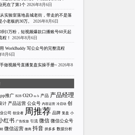
业死在了第1个
2026年8月6日
I从实验室落地县城老街，带走的不是落
是小老板的30万。
2026年8月6日
0到1万粉，短视频爆款口播账号60天起
流程！
2026年8月6日
用 WorkBuddy 写公众号的完整流程
6年8月6日
手做视频号直播复盘实操手册~
2026年8
日
签
产品经理
O2O
App推广
产品
to b
B2B
产品运营
创
公众号
设计
内容运营
冷启动
周推荐
业公司
品牌
创业者
小
复盘
小红书
微信
微信公众号
引流
广告投放
抖音
微信运营
拼多多
数据分析
微商
销