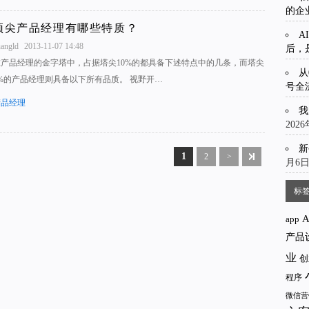
的企
顶尖产品经理有哪些特质？
A
uangld
2013-11-07 14:48
后，
在产品经理的金字塔中，占据塔尖10%的都具备下述特点中的几条，而塔尖
从
1%的产品经理则具备以下所有品质。 视野开…
号全
产品经理
我
202
新
1
2
>
月6
标
app
产品
业
创
程序
微信营