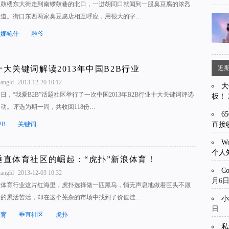
从鼓楼东大街走到南锣鼓巷的北口，一进胡同口就闻到一股臭豆腐的浓烈
味道。街口东西两家臭豆腐店相互呼应，用很大的字…
皮娜鲍什
雕爷
近
十大关键词解读2013年中国B2B行业
uangld
2013-12-20 10:12
大
日，“我爱B2B”话题社区举行了一次中国2013年B2B行业十大关键词评选
板！
动。评选为期一周，共收回118份…
6
直接
2B
关键词
W
个人
垂直体育社区的崛起：“虎扑”新浪体育！
C
uangld
2013-12-03 10:32
月6
在体育行业这片红海里，虎扑选择做一匹黑马，悄无声息地做着巨头不愿
干的累活苦活，却在这个芜杂的市场中找到了价值洼…
小
日
体育
垂直社区
虎扑
私