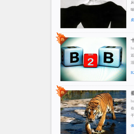
h
近
活
B
h