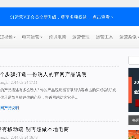
91运营VIP会员全新升级，尊享多项权益，
点击查看 >
短视频
电商运营
跨境电商
运营管理
运营工具
运营杂谈
7个步骤打造一份诱人的官网产品说明
uangld
2014-03-24 17:11
你的产品描述有多么诱人? 你的产品说明能否吸引访客点击购买或尝试?或
者你只是简单描述你的产品，告诉网站访客它是…
官网产品说明
每
没有移动端 别再想做本地电商
uangld
2014-03-24 16:48