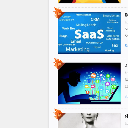
h
S
S
S
h
2
h