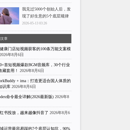
我见过5000个创始人后，发
现了好生意的5个底层规律
2026-05-13 03:26
期文章
健康门店短视频获客的100条万能文案模
2026年8月6日
50+首短视频爆款BGM音频库，30个行业
收藏套用！
2026年8月6日
orkBuddy + ima：打造更适合国人体质的
知识库
2026年8月6日
odex命令最全详解(2026最新版)
2026年8
日
红书投放，越来越像抖音了
2026年8月6
域运营最容易踩的7个底层认知坑，90%